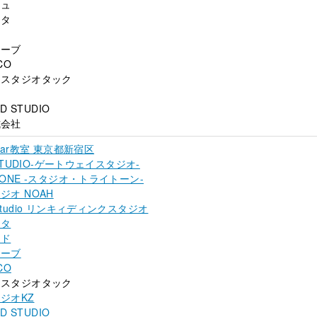
ミュ
ンタ
イ
ューブ
CO
クスタジオタック
D STUDIO
式会社
tar教室 東京都新宿区
 STUDIO-ゲートウェイスタジオ-
RI-TONE -スタジオ・トライトーン-
ジオ NOAH
nk Studio リンキィディンクスタジオ
ンタ
ード
ューブ
CO
クスタジオタック
ジオKZ
D STUDIO