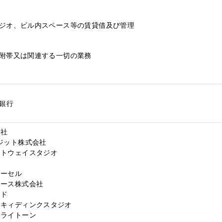
スタジオ、ビル内スペース等の賃貸借及び管理
号に附帯又は関連する一切の業務
J銀行
会社
ジット株式会社
ートウェイスタジオ
ア
リーセル
マース株式会社
ード
ンキィディンクスタジオ
トライトーン