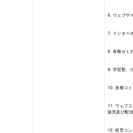
6. ウェブ
7. インタ
8. 各種セ
9. 学習塾
10. 各種
11. ウェ
販売及び配
12. 経営コ