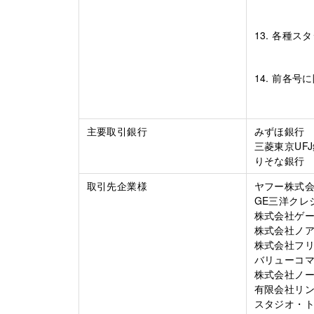
13. 各種
14. 前各
主要取引銀行
みずほ銀行
三菱東京UF
りそな銀行
取引先企業様
ヤフー株式
GE三洋クレ
株式会社ゲ
株式会社ノ
株式会社フ
バリューコ
株式会社ノ
有限会社リ
スタジオ・